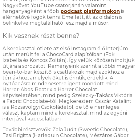
Nagykövet YouTube csatorjánán valamint
hanganyagként a főbb
podcast platformokon
is
elérhetővé fogok tenni. Emellett, itt az oldalon is
belinkelve megtalálható lesz majd a műsor.
Kik vesznek részt benne?
A kerekasztal ötlete az első Instagram élő interjúm
után merült fel a ChocoCard alapítóiban (Foki
Izabella és Koncos Zoltán). Így velük közösen indítjuk
útjára a sorozatot. Reményeink szerint a többi magyar
bean-to-bar készítő is csatlakozik majd azokhoz a
témákhoz, amelyek őket is érintik, érdeklik. A
nyitóadásra mindenesetre igent mondott mind
Harrer-Abosi Beatrix a Harrer Chocolat
képviseletében, mind pedig Szelecky-Takács Viktória
a Fabric Chocolate-tól. Megkerestem Csiszár Katalint
is a Rózsavölgyi Csokoládétól, de tőle nemleges
választ kaptam mind a kerekasztal, mind az egyéni
interjúval kapcsolatban.
További résztvevők: Zala Judit (Sweetic Chocolate),
Tasi Brigitta (Harlequin Chocolate), Mészáros Gábor