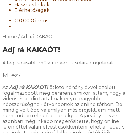
Hasznos linkek
Elérhetőségek
€
0,00
0 items
Home
/
Adj rá KAKAÓT!
Adj rá KAKAÓT!
A legcsokisabb műsor ínyenc csokirajongóknak.
Mi ez?
Az
Adj rá KAKAÓT!
ötlete néhány évvel ezelőtt
fogalmazódott meg bennem, amikor láttam, hogy a
videós és audio tartalmak egyre nagyobb
népszerűségnek örvendenek az online térben. De
mindig volt épp valamilyen más projekt, ami miatt
nem tudtam elindítani a dolgot. A járványhelyzet
azonban még inkább megerősítette, hogy online
jelenléttel valamelyest csökkenteni lehet a negatív
hatásokat, amik a kisvállalkozásokat érték/érik.