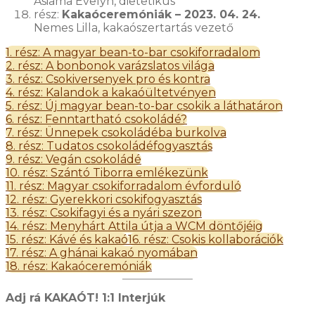
Asiama Evelyn, dietetikus
rész:
Kakaóceremóniák – 2023. 04. 24.
Nemes Lilla, kakaószertartás vezető
1. rész: A magyar bean-to-bar csokiforradalom
2. rész: A bonbonok varázslatos világa
3. rész: Csokiversenyek pro és kontra
4. rész: Kalandok a kakaóültetvényen
5. rész: Új magyar bean-to-bar csokik a láthatáron
6. rész: Fenntartható csokoládé?
7. rész: Ünnepek csokoládéba burkolva
8. rész: Tudatos csokoládéfogyasztás
9. rész: Vegán csokoládé
10. rész: Szántó Tiborra emlékezünk
11. rész: Magyar csokiforradalom évforduló
12. rész: Gyerekkori csokifogyasztás
13. rész: Csokifagyi és a nyári szezon
14. rész: Menyhárt Attila útja a WCM döntőjéig
15. rész: Kávé és kakaó
16. rész: Csokis kollaborációk
17. rész: A ghánai kakaó nyomában
18. rész: Kakaóceremóniák
Adj rá KAKAÓT! 1:1 Interjúk