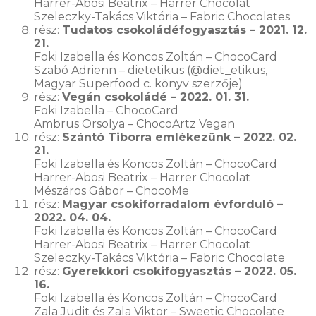
Harrer-Abosi Beatrix – Harrer Chocolat
Szeleczky-Takács Viktória – Fabric Chocolates
rész:
Tudatos csokoládéfogyasztás – 2021. 12.
21.
Foki Izabella és Koncos Zoltán – ChocoCard
Szabó Adrienn – dietetikus (@diet_etikus,
Magyar Superfood c. könyv szerzője)
rész:
Vegán csokoládé – 2022. 01. 31.
Foki Izabella – ChocoCard
Ambrus Orsolya – ChocoArtz Vegan
rész:
Szántó Tiborra emlékezünk – 2022. 02.
21.
Foki Izabella és Koncos Zoltán – ChocoCard
Harrer-Abosi Beatrix – Harrer Chocolat
Mészáros Gábor – ChocoMe
rész:
Magyar csokiforradalom évforduló –
2022. 04. 04.
Foki Izabella és Koncos Zoltán – ChocoCard
Harrer-Abosi Beatrix – Harrer Chocolat
Szeleczky-Takács Viktória – Fabric Chocolate
rész:
Gyerekkori csokifogyasztás – 2022. 05.
16.
Foki Izabella és Koncos Zoltán – ChocoCard
Zala Judit és Zala Viktor – Sweetic Chocolate