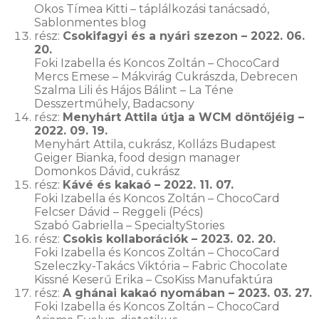
Okos Tímea Kitti – táplálkozási tanácsadó,
Sablonmentes blog
rész:
Csokifagyi és a nyári szezon – 2022. 06.
20.
Foki Izabella és Koncos Zoltán – ChocoCard
Mercs Emese – Mákvirág Cukrászda, Debrecen
Szalma Lili és Hájos Bálint – La Téne
Desszertműhely, Badacsony
rész:
Menyhárt Attila útja a WCM döntőjéig –
2022. 09. 19.
Menyhárt Attila, cukrász, Kollázs Budapest
Geiger Bianka, food design manager
Domonkos Dávid, cukrász
rész:
Kávé és kakaó – 2022. 11. 07.
Foki Izabella és Koncos Zoltán – ChocoCard
Felcser Dávid – Reggeli (Pécs)
Szabó Gabriella – SpecialtyStories
rész:
Csokis kollaborációk – 2023. 02. 20.
Foki Izabella és Koncos Zoltán – ChocoCard
Szeleczky-Takács Viktória – Fabric Chocolate
Kissné Keserű Erika – CsoKiss Manufaktúra
rész:
A ghánai kakaó nyomában – 2023. 03. 27.
Foki Izabella és Koncos Zoltán – ChocoCard