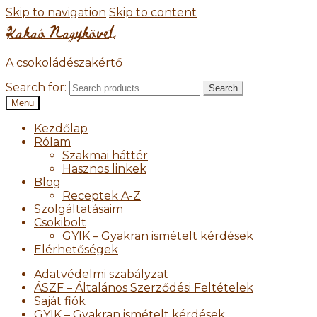
Skip to navigation
Skip to content
Kakaó Nagykövet
A csokoládészakértő
Search for:
Search
Menu
Kezdőlap
Rólam
Szakmai háttér
Hasznos linkek
Blog
Receptek A-Z
Szolgáltatásaim
Csokibolt
GYIK – Gyakran ismételt kérdések
Elérhetőségek
Adatvédelmi szabályzat
ÁSZF – Általános Szerződési Feltételek
Saját fiók
GYIK – Gyakran ismételt kérdések