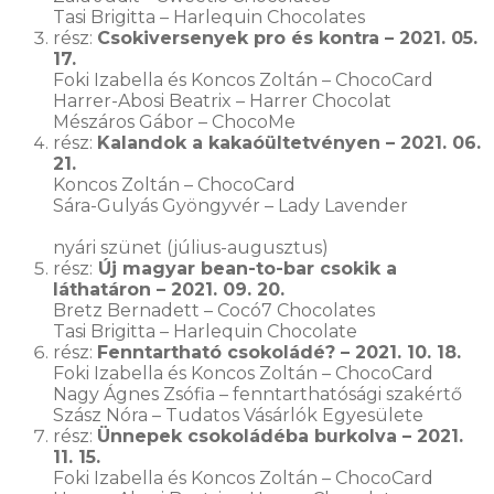
Tasi Brigitta – Harlequin Chocolates
rész:
Csokiversenyek pro és kontra – 2021. 05.
17.
Foki Izabella és Koncos Zoltán – ChocoCard
Harrer-Abosi Beatrix – Harrer Chocolat
Mészáros Gábor – ChocoMe
rész:
Kalandok a kakaóültetvényen – 2021. 06.
21.
Koncos Zoltán – ChocoCard
Sára-Gulyás Gyöngyvér – Lady Lavender
nyári szünet (július-augusztus)
rész:
Új magyar bean-to-bar csokik a
láthatáron – 2021. 09. 20.
Bretz Bernadett – Cocó7 Chocolates
Tasi Brigitta – Harlequin Chocolate
rész:
Fenntartható csokoládé? – 2021. 10. 18.
Foki Izabella és Koncos Zoltán – ChocoCard
Nagy Ágnes Zsófia – fenntarthatósági szakértő
Szász Nóra – Tudatos Vásárlók Egyesülete
rész:
Ünnepek csokoládéba burkolva – 2021.
11. 15.
Foki Izabella és Koncos Zoltán – ChocoCard