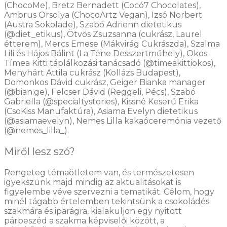
(ChocoMe), Bretz Bernadett (Cocó7 Chocolates),
Ambrus Orsolya (ChocoArtz Vegan), Izsó Norbert
(Austra Sokolade), Szabó Adrienn dietetikus
(@diet_etikus), Ötvös Zsuzsanna (cukrász, Laurel
étterem), Mercs Emese (Mákvirág Cukrászda), Szalma
Lili és Hájos Bálint (La Téne Desszertműhely), Okos
Tímea Kitti táplálkozási tanácsadó (@timeakittiokos),
Menyhárt Attila cukrász (Kollázs Budapest),
Domonkos Dávid cukrász, Geiger Bianka manager
(@bian.ge), Felcser Dávid (Reggeli, Pécs), Szabó
Gabriella (@specialtystories), Kissné Keserű Erika
(CsoKiss Manufaktúra), Asiama Evelyn dietetikus
(@asiamaevelyn), Nemes Lilla kakaóceremónia vezető
(@nemes_lilla_).
Miről lesz szó?
Rengeteg témaötletem van, és természetesen
igyekszünk majd mindig az aktualitásokat is
figyelembe véve szervezni a tematikát. Célom, hogy
minél tágabb értelemben tekintsünk a csokoládés
szakmára és iparágra, kialakuljon egy nyitott
párbeszéd a szakma képviselői között, a