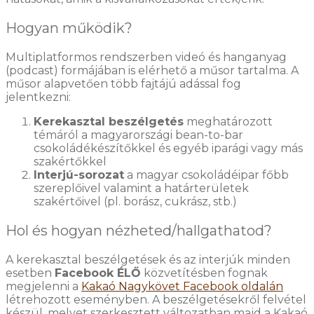
Hogyan működik?
Multiplatformos rendszerben videó és hanganyag
(podcast) formájában is elérhető a műsor tartalma. A
műsor alapvetően több fajtájú adással fog
jelentkezni:
Kerekasztal beszélgetés
meghatározott
témáról a magyarországi bean-to-bar
csokoládékészítőkkel és egyéb iparági vagy más
szakértőkkel
Interjú-sorozat
a magyar csokoládéipar főbb
szereplőivel valamint a határterületek
szakértőivel (pl. borász, cukrász, stb.)
Hol és hogyan nézheted/hallgathatod?
A kerekasztal beszélgetések és az interjúk minden
esetben
Facebook ÉLŐ
közvetítésben fognak
megjelenni a
Kakaó Nagykövet Facebook oldalán
létrehozott eseményben. A beszélgetésekről felvétel
készül, melyet szerkesztett változatban majd a Kakaó