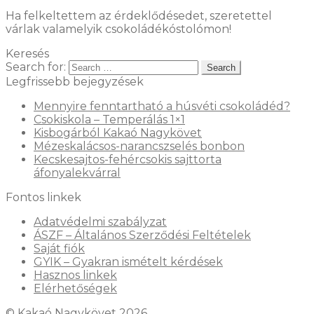
Ha felkeltettem az érdeklődésedet, szeretettel
várlak valamelyik csokoládékóstolómon!
Keresés
Search for:
Legfrissebb bejegyzések
Mennyire fenntartható a húsvéti csokoládéd?
Csokiskola – Temperálás 1×1
Kisbogárból Kakaó Nagykövet
Mézeskalácsos-narancszselés bonbon
Kecskesajtos-fehércsokis sajttorta
áfonyalekvárral
Fontos linkek
Adatvédelmi szabályzat
ÁSZF – Általános Szerződési Feltételek
Saját fiók
GYIK – Gyakran ismételt kérdések
Hasznos linkek
Elérhetőségek
© Kakaó Nagykövet 2026