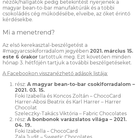
nézők/hallgatók pedig betekintést nyerjenek a
magyar bean-to-bar manufaktúrák és a többi
csokoládés cég működésébe, elveibe, az őket érintő
kérdésekbe.
Mi a menetrend?
Az első kerekasztal-beszélgetést a
#magyarcsokiforradalom jegyében
2021.
március 15.
este 6 órakor
tartottuk meg. Ezt követően minden
hónap 3. hétfőjén tartjuk a további beszélgetéseket.
A Facebookon visszanézhető adások listája:
rész:
A magyar bean-to-bar csokiforradalom –
2021. 03. 15.
Foki Izabella és Koncos Zoltán – ChocoCard
Harrer-Abosi Beatrix és Karl Harrer – Harrer
Chocolat
Szeleczky-Takács Viktória – Fabric Chocolates
rész:
A bonbonok varázslatos világa – 2021.
04. 19.
Foki Izabella – ChocoCard
Zala Judit – Sweetic Chocolates